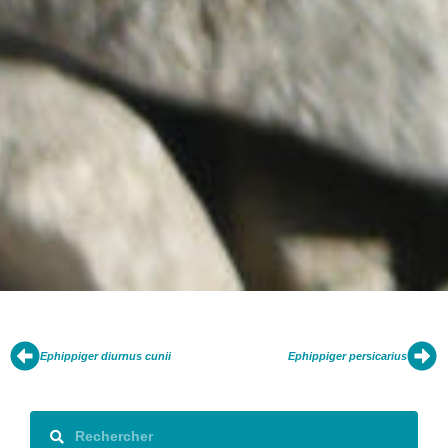
Ephippiger diurnus cunii
Ephippiger persicarius